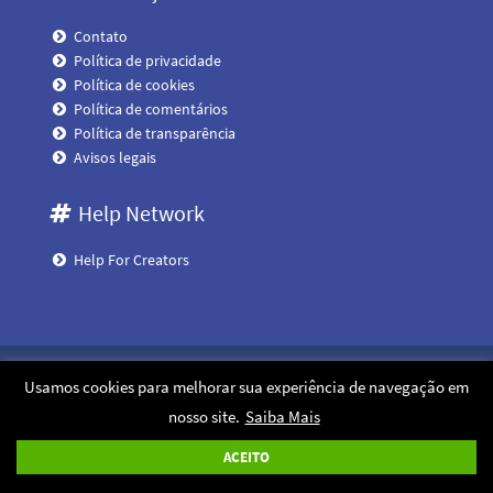
Contato
Política de privacidade
Política de cookies
Política de comentários
Política de transparência
Avisos legais
Help Network
Help For Creators
Help In Tech
· 2020-2026 © Todos os direitos reservados
Usamos cookies para melhorar sua experiência de navegação em
nosso site.
Saiba Mais
Design por
ÉPICO
Hospedado na
Cloudways
Um projeto da
GSG Digital
ACEITO